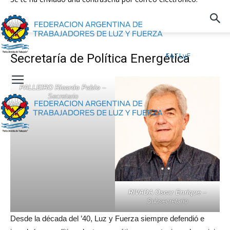
FATLyF
Secretaría de Política Energética
PALLEIRO Ricardo Pablo
–
Secretario
RIVADA Oscar Enrique
–
Subsecretario
Desde la década del ’40, Luz y Fuerza siempre defendió e