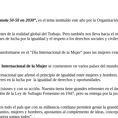
aneta 50-50 en 2030
”,
es el tema instituído este año por la Organizac
ntes de la realidad global del Trabajo. Pero también nos lleva hacia 
es de lucha por la igualdad y el respeto a los derechos sociales y civil
transformarse en el “Día Internacional de la Mujer” pues las mujeres ext
 Internacional de la Mujer
se conmemore en varios países del mundo y
rnacional que afirmó el principio de igualdad entre mujeres y hombres
res en la lucha por la igualdad de derechos y oportunidades.
iones y con su acción. Nuestra tierra tiene grandes referentes en el ám
ión de la Ley de Sufragio Femenino en 1947, pero su entrega por la justic
n todo el país que con su militancia cotidiana permiten gestar la gran
cer juntos, mujeres y hombres, apostamos al complemento de ideas, con
Fuerza somos todos”.