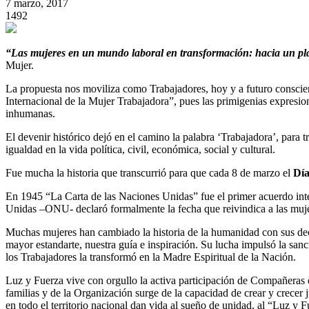
7 marzo, 2017
1492
“Las mujeres en un mundo laboral en transformación: hacia un pl
Mujer.
La propuesta nos moviliza como Trabajadores, hoy y a futuro conscie
Internacional de la Mujer Trabajadora”, pues las primigenias expresion
inhumanas.
El devenir histórico dejó en el camino la palabra ‘Trabajadora’, para 
igualdad en la vida política, civil, económica, social y cultural.
Fue mucha la historia que transcurrió para que cada 8 de marzo el
Día
En 1945 “La Carta de las Naciones Unidas” fue el primer acuerdo inte
Unidas –ONU- declaró formalmente la fecha que reivindica a las muje
Muchas mujeres han cambiado la historia de la humanidad con sus decis
mayor estandarte, nuestra guía e inspiración. Su lucha impulsó la sanc
los Trabajadores la transformó en la Madre Espiritual de la Nación.
Luz y Fuerza vive con orgullo la activa participación de Compañeras e
familias y de la Organización surge de la capacidad de crear y cre
en todo el territorio nacional dan vida al sueño de unidad, al “Luz y 