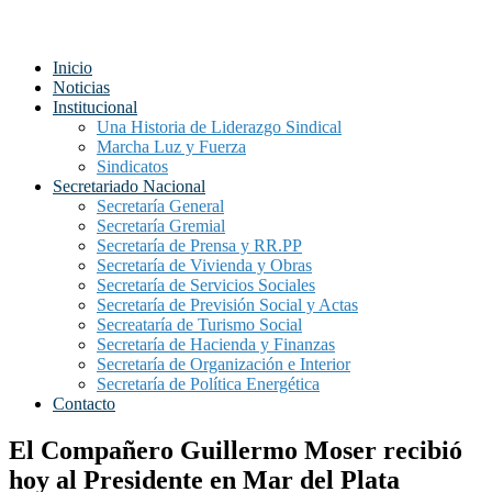
Inicio
Noticias
Institucional
Una Historia de Liderazgo Sindical
Marcha Luz y Fuerza
Sindicatos
Secretariado Nacional
Secretaría General
Secretaría Gremial
Secretaría de Prensa y RR.PP
Secretaría de Vivienda y Obras
Secretaría de Servicios Sociales
Secretaría de Previsión Social y Actas
Secreataría de Turismo Social
Secretaría de Hacienda y Finanzas
Secretaría de Organización e Interior
Secretaría de Política Energética
Contacto
El Compañero Guillermo Moser recibió
hoy al Presidente en Mar del Plata